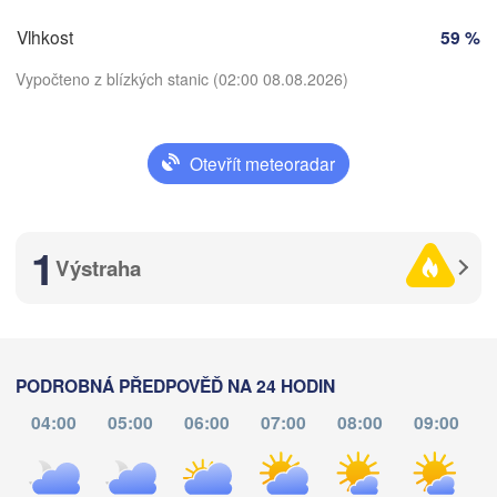
ain
Vlhkost
59 %
ČESKO
Nürnberg
Brno
Vypočteno z blízkých stanic (02:00 08.08.2026)
t
SLOVEN
Linz
Wien
München
Otevřít meteoradar
Salzburg
Stáhnout aplikaci
Budape
RAKOUSKO
Graz
MAĎAR
1
Teplota
Výstraha
Pécs
Ljubljana
2 m nad zemí
Zagreb
Verona
Venezia
st
čt
pá
so
ne
po
út
PODROBNÁ PŘEDPOVĚĎ NA 24 HODIN
CHORVATSKO
05. srp
06. srp
07. srp
08. srp
09. srp
10. srp
11. srp
Banja Luka
04:00
05:00
06:00
07:00
08:00
09:00
Bologna
BOSNA A 

HERCEGOVINA
22
23
00
01
02
03
04
:00
:00
:00
:00
:00
:00
:00
Sarajevo
Split