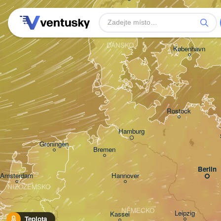
Aarhus
DÁNSKO
København
Rostock
Hamburg
Groningen
Bremen
Berlin
Amsterdam
Hannover
NIZOZEMSKO
NĚMECKO
Leipzig
Kassel
Teplota