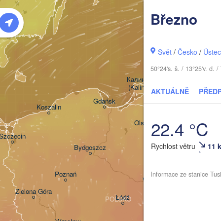
Březno
Šiauliai
Klaipėda
Svět
/
Česko
/
Ústec
50°24's. š. / 13°25'v. d
LIT
Калининград

(Kaliningrad)
AKTUÁLNĚ
PŘED
Gdańsk
Koszalin
Грод
22.4 °C
Olsztyn
(Hro
Szczecin
Rychlost větru
11 
Bydgoszcz
Poznań
Informace ze stanice Tus
Брэс
Warszawa
(Bre
Zielona Góra
Łódź
POLSKO
Lublin