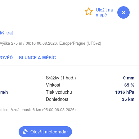
LOTYŠSKO
Přihlášení
Premium
myVentusky
Předpověď
Daugavpils
ký kraj
Віцебск

(Viciebsk)
. / Výška 275 m / 06:16 06.08.2026, Europe/Prague (UTC+2)
VA
Смоленск

(Smolensk)
Vilnius
POVĚĎ
SLUNCE A MĚSÍC
Мінск

Магілёў

(Minsk)
(Mahilioŭ)
на

Srážky (1 hod.)
0 mm
dna)
Vlhkost
65 %
BĚLORUSKO
Бабруйск

Баранавічы

km/h
Tlak vzduchu
1016 hPa
(Babrujsk)
(Baranavičy)
Салігорск

Dohlednost
35 km
(Salihorsk)
Гомель

(Homieĺ)
imice, Vzdálenost: 6 km (05:00 06.08.2026)
Пінск

т

Мазыр

(Pinsk)
st)
(Mazyr)
Чернігів

(Chernihiv)
Otevřít meteoradar