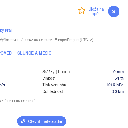
YŠSKO
Přihlášení
Premium
myVentusky
Předpověď
Daugavpils
ký kraj
Віцебск

(Viciebsk)
. / Výška 224 m / 09:42 06.08.2026, Europe/Prague (UTC+2)
Смоленск

(Smolensk)
Vilnius
POVĚĎ
SLUNCE A MĚSÍC
Мінск

Магілёў

(Minsk)
(Mahilioŭ)
Srážky (1 hod.)
0 mm
Vlhkost
54 %
Брянс
BĚLORUSKO
Бабруйск

Баранавічы

(Brya
m/h
Tlak vzduchu
1016 hPa
(Babrujsk)
(Baranavičy)
Салігорск

Dohlednost
35 km
(Salihorsk)
Гомель

(Homieĺ)
nic (09:00 06.08.2026)
Пінск

Мазыр

(Pinsk)
(Mazyr)
Чернігів

(Chernihiv)
Otevřít meteoradar