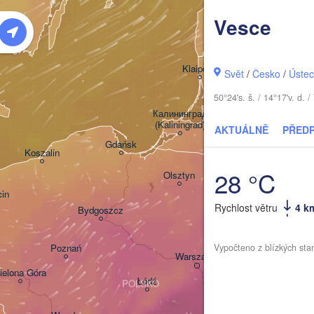
LOT
Vesce
Šiauliai
Klaipėda
Svět
/
Česko
/
Ústec
50°24's. š. / 14°17'v. d
LITVA
Калининград

(Kaliningrad)
AKTUÁLNĚ
PŘED
Gdańsk
Koszalin
Гродна

28 °C
Olsztyn
(Hrodna)
in
Rychlost větru
4 k
Bydgoszcz
Poznań
Vypočteno z blízkých sta
Брэст

Warszawa
(Brest)
ielona Góra
Łódź
POLSKO
Lublin