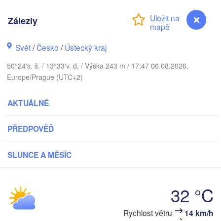
DÁNSKO
København
Zálezly
Svět
/
Česko
/
Ústecký kraj
50°24's. š. / 13°33'v. d. / Výška 243 m / 17:47 06.08.2026,
Gd
Koszalin
Europe/Prague (UTC+2)
Rostock
Hamburg
AKTUÁLNĚ
Szczecin
Bydgosz
emen
PŘEDPOVĚĎ
Berlin
Poznań
Hannover
SLUNCE A MĚSÍC
Zielona Góra
NĚMECKO
Leipzig
Kassel
32 °C
Wrocław
Dresden
Rychlost větru
14 km/h
Zálezly