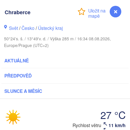
DÁNSKO
København
Chraberce
Svět
/
Česko
/
Ústecký kraj
V
50°24's. š. / 13°49'v. d. / Výška 285 m / 16:34 08.08.2026,
Gda
Europe/Prague (UTC+2)
Rostock
Hamburg
AKTUÁLNĚ
Szczecin
Bydgoszc
men
PŘEDPOVĚĎ
Berlin
Poznań
Hannover
SLUNCE A MĚSÍC
Zielona Góra
NĚMECKO
Leipzig
Kassel
27 °C
Wrocław
Dresden
Rychlost větru
11 km/h
Chraberce