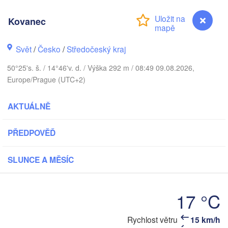
KO
København
Kovanec
К
Svět
/
Česko
/
Středočeský kraj
50°25's. š. / 14°46'v. d. / Výška 292 m / 08:49 09.08.2026,
Gdańsk
Koszalin
Europe/Prague (UTC+2)
Rostock
mburg
AKTUÁLNĚ
Szczecin
Bydgoszcz
PŘEDPOVĚĎ
Berlin
Poznań
over
SLUNCE A MĚSÍC
Zielona Góra
Łód
POLSK
ĚMECKO
Leipzig
l
17 °C
Wrocław
Dresden
Kovanec
Rychlost větru
15 km/h