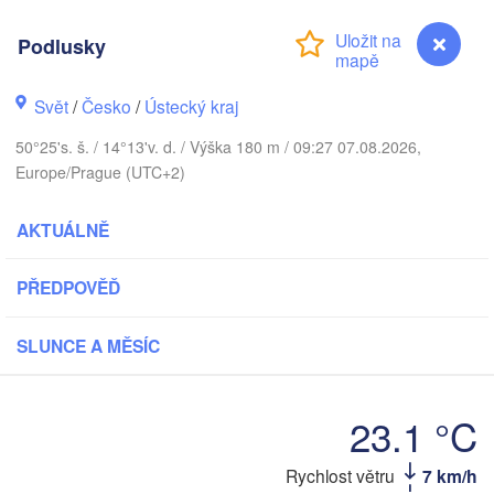
NSKO
København
Podlusky
Svět
/
Česko
/
Ústecký kraj
50°25's. š. / 14°13'v. d. / Výška 180 m / 09:27 07.08.2026,
Gdańs
Koszalin
Europe/Prague (UTC+2)
Rostock
Hamburg
AKTUÁLNĚ
Szczecin
Bydgoszcz
n
PŘEDPOVĚĎ
Berlin
Poznań
annover
SLUNCE A MĚSÍC
Zielona Góra
PO
NĚMECKO
Leipzig
assel
23.1 °C
Wrocław
Dresden
Podlusky
Rychlost větru
7 km/h