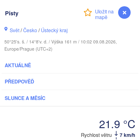
ÁNSKO
København
Písty
Svět
/
Česko
/
Ústecký kraj
50°25's. š. / 14°8'v. d. / Výška 161 m / 10:02 09.08.2026,
Gdańs
Koszalin
Europe/Prague (UTC+2)
Rostock
Hamburg
AKTUÁLNĚ
Szczecin
Bydgoszcz
n
PŘEDPOVĚĎ
Berlin
Poznań
annover
SLUNCE A MĚSÍC
Zielona Góra
PO
NĚMECKO
Leipzig
assel
21.9 °C
Wrocław
Dresden
Písty
Rychlost větru
7 km/h