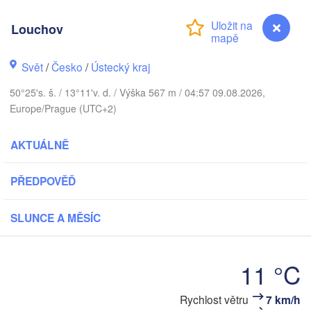
DÁNSKO
København
Louchov
Svět
/
Česko
/
Ústecký kraj
50°25's. š. / 13°11'v. d. / Výška 567 m / 04:57 09.08.2026,
Koszalin
Europe/Prague (UTC+2)
Rostock
Hamburg
AKTUÁLNĚ
Szczecin
Bydgo
Bremen
PŘEDPOVĚĎ
Berlin
Poznań
Hannover
SLUNCE A MĚSÍC
Zielona Góra
NĚMECKO
Leipzig
Kassel
11 °C
Wrocław
Dresden
Rychlost větru
7 km/h
Louchov