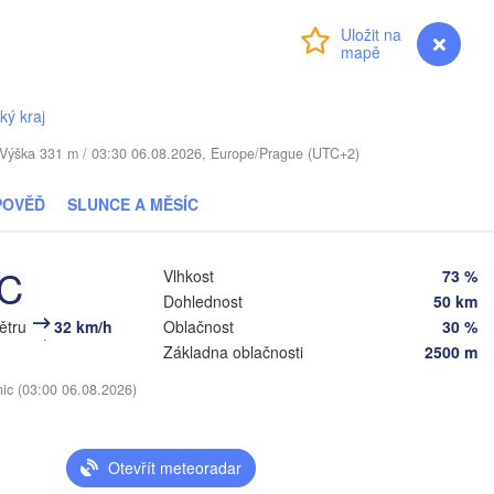
LOTYŠSKO
Přihlášení
Premium
myVentusky
Předpověď
Daugavpils
ký kraj
Віцебск

. / Výška 331 m / 03:30 06.08.2026, Europe/Prague (UTC+2)
(Viciebsk)
Смоленск

(Smolensk)
Vilnius
POVĚĎ
SLUNCE A MĚSÍC
Мінск

Магілёў

(Minsk)
(Mahilioŭ)


°C
Vlhkost
73 %
a)
Dohlednost
50 km
Б
BĚLORUSKO
Бабруйск

Баранавічы

(
větru
32 km/h
Oblačnost
30 %
(Babrujsk)
(Baranavičy)
Салігорск

Základna oblačnosti
2500 m
(Salihorsk)
Гомель

(Homieĺ)
nic (03:00 06.08.2026)
Пінск

Мазыр

(Pinsk)
(Mazyr)
Чернігів

(Chernihiv)
Otevřít meteoradar