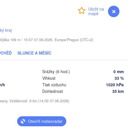
YŠSKO
Přihlášení
Premium
myVentusky
Předpověď
Daugavpils
ký kraj
Віцебск

. / Výška 169 m / 15:07 07.08.2026, Europe/Prague (UTC+2)
(Viciebsk)
Смоленск

(Smolensk)
Vilnius
POVĚĎ
SLUNCE A MĚSÍC
Мінск

Магілёў

(Minsk)
(Mahilioŭ)
Srážky (6 hod.)
0 mm
Vlhkost
33 %
Брянс
BĚLORUSKO
Бабруйск

Баранавічы

(Brya
m/h
Tlak vzduchu
1020 hPa
(Babrujsk)
(Baranavičy)
Салігорск

Dohlednost
35 km
(Salihorsk)
Гомель

sany, Vzdálenost: 9 km (14:00 07.08.2026)
(Homieĺ)
Пінск

Мазыр

(Pinsk)
(Mazyr)
Чернігів

(Chernihiv)
Otevřít meteoradar