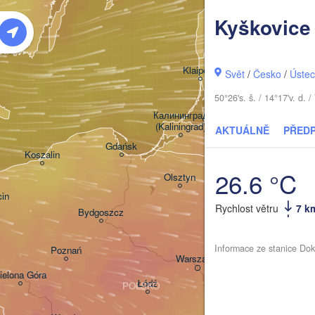
LOT
Kyškovice
Šiauliai
Klaipėda
Svět
/
Česko
/
Ústec
50°26's. š. / 14°17'v. d
LITVA
Калининград

(Kaliningrad)
AKTUÁLNĚ
PŘED
Gdańsk
Koszalin
Гродна

26.6 °C
Olsztyn
(Hrodna)
in
Rychlost větru
7 k
Bydgoszcz
Informace ze stanice Dok
Poznań
Брэст

Warszawa
(Brest)
ielona Góra
Łódź
POLSKO
Lublin