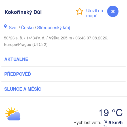
SKO
København
Kokořínský Důl
Svět
/
Česko
/
Středočeský kraj
50°26's. š. / 14°34'v. d. / Výška 265 m / 06:46 07.08.2026,
Gdańsk
Koszalin
Europe/Prague (UTC+2)
Rostock
amburg
AKTUÁLNĚ
Szczecin
Bydgoszcz
PŘEDPOVĚĎ
Berlin
Poznań
nover
SLUNCE A MĚSÍC
Zielona Góra
Łó
POLS
NĚMECKO
Leipzig
el
19 °C
Wrocław
Dresden
Rychlost větru
9 km/h
Kokořínský Důl