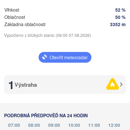
ain
Praha
Vlhkost
52 %
ČESKO
Nürnberg
Oblačnost
50 %
Brno
Základna oblačnosti
3352 m
t
Vypočteno z blízkých stanic (06:00 07.08.2026)
SLOVEN
Linz
Wien
München
Salzburg
Stáhnout aplikaci
Budape
Otevřít meteoradar
RAKOUSKO
Graz
Teplota
MAĎAR
1
Pécs
Ljubljana
Výstraha
2 m nad zemí
Zagreb
Verona
Venezia
út
st
čt
pá
so
ne
po
04. srp
05. srp
06. srp
07. srp
08. srp
09. srp
10. srp
CHORVATSKO
Banja Luka
Bologna
BOSNA A 

PODROBNÁ PŘEDPOVĚĎ NA 24 HODIN
HERCEGOVINA
02
03
04
05
06
07
08
:00
:00
:00
:00
:00
:00
:00
Sarajevo
07:00
08:00
09:00
10:00
11:00
12:00