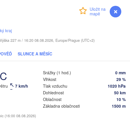
LOTYŠSKO
Přihlášení
Premium
myVentusky
Předpověď
Daugavpils
ký kraj
Віцебск

. / Výška 227 m / 16:20 08.08.2026, Europe/Prague (UTC+2)
(Viciebsk)
Смоленск

(Smolensk)
Vilnius
POVĚĎ
SLUNCE A MĚSÍC
Мінск

Магілёў

(Minsk)
(Mahilioŭ)
а

°C
Srážky (1 hod.)
0 mm
na)
Vlhkost
29 %
BĚLORUSKO
Бабруйск

Баранавічы

větru
7 km/h
Tlak vzduchu
1020 hPa
(Babrujsk)
(Baranavičy)
Салігорск

Dohlednost
50 km
(Salihorsk)
Гомель

Oblačnost
10 %
(Homieĺ)
Пінск



Základna oblačnosti
1500 m
Мазыр

(Pinsk)
)
(Mazyr)
nic (16:00 08.08.2026)
Чернігів

(Chernihiv)