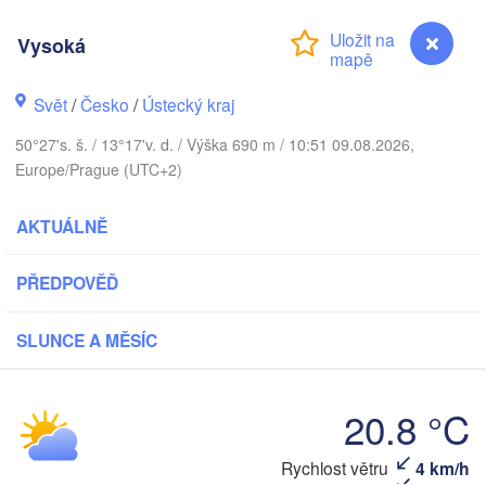
DÁNSKO
København
Vysoká
Svět
/
Česko
/
Ústecký kraj
50°27's. š. / 13°17'v. d. / Výška 690 m / 10:51 09.08.2026,
Koszalin
Europe/Prague (UTC+2)
Rostock
Hamburg
AKTUÁLNĚ
Szczecin
Bydgo
Bremen
PŘEDPOVĚĎ
Berlin
Poznań
Hannover
SLUNCE A MĚSÍC
Zielona Góra
NĚMECKO
Leipzig
Kassel
20.8 °C
Wrocław
Dresden
Vysoká
Rychlost větru
4 km/h