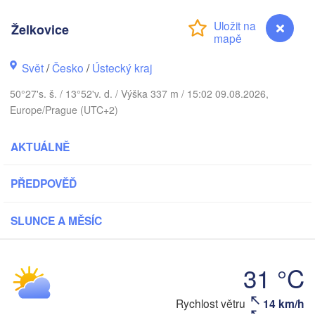
DÁNSKO
København
Želkovice
Svět
/
Česko
/
Ústecký kraj
50°27's. š. / 13°52'v. d. / Výška 337 m / 15:02 09.08.2026,
Gda
Koszalin
Europe/Prague (UTC+2)
Rostock
Hamburg
AKTUÁLNĚ
Szczecin
Bydgoszcz
men
PŘEDPOVĚĎ
Berlin
Poznań
Hannover
SLUNCE A MĚSÍC
Zielona Góra
NĚMECKO
Leipzig
Kassel
31 °C
Wrocław
Dresden
Želkovice
Rychlost větru
14 km/h