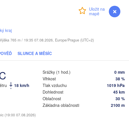
LOTYŠSKO
Přihlášení
Premium
myVentusky
Předpověď
i
Daugavpils
ký kraj
Віцебск

. / Výška 765 m / 19:35 07.08.2026, Europe/Prague (UTC+2)
(Viciebsk)
TVA
Смоленск

(Smolensk)
Vilnius
POVĚĎ
SLUNCE A MĚSÍC
Мінск

Магілёў

(Minsk)
(Mahilioŭ)
°C
одна

Srážky (1 hod.)
0 mm
rodna)
Vlhkost
38 %
BĚLORUSKO
Бабруйск

Баранавічы

větru
18 km/h
Tlak vzduchu
1019 hPa
(Babrujsk)
(Baranavičy)
Салігорск

Dohlednost
45 km
(Salihorsk)
Гомель

Oblačnost
30 %
(Homieĺ)
Пінск

Základna oblačnosti
2100 m
ст

Мазыр

(Pinsk)
est)
(Mazyr)
nic (19:00 07.08.2026)
Чернігів

(Chernihiv)