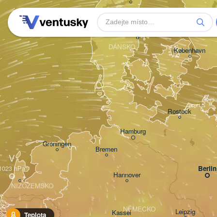
Aarhus
DÁNSKO
København
Rostock
Hamburg
Groningen
Bremen
V
Berlin
Hannover
NIZOZEMSKO
NĚMECKO
Leipzig
Kassel
Teplota