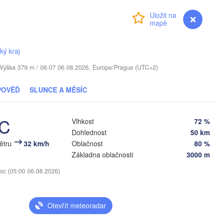
LOTYŠSKO
Přihlášení
Premium
myVentusky
Předpověď
Daugavpils
ký kraj
Віцебск

. / Výška 379 m / 06:07 06.08.2026, Europe/Prague (UTC+2)
(Viciebsk)
Смоленск

(Smolensk)
Vilnius
POVĚĎ
SLUNCE A MĚSÍC
Мінск

Магілёў

(Minsk)
(Mahilioŭ)
°C


Vlhkost
72 %
a)
Dohlednost
50 km
Б
BĚLORUSKO
Бабруйск

Баранавічы

(B
větru
32 km/h
Oblačnost
80 %
(Babrujsk)
(Baranavičy)
Салігорск

Základna oblačnosti
3000 m
(Salihorsk)
Гомель

nic (05:00 06.08.2026)
(Homieĺ)
Пінск

Мазыр

(Pinsk)
(Mazyr)
Чернігів

Otevřít meteoradar
(Chernihiv)