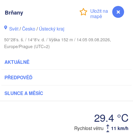
Aarhus
ÁNSKO
København
Brňany
Svět
/
Česko
/
Ústecký kraj
50°28's. š. / 14°8'v. d. / Výška 152 m / 14:05 09.08.2026,
Gdańs
Europe/Prague (UTC+2)
Koszalin
Rostock
Hamburg
AKTUÁLNĚ
Szczecin
Bydgoszcz
n
PŘEDPOVĚĎ
Berlin
Poznań
annover
SLUNCE A MĚSÍC
Zielona Góra
PO
NĚMECKO
Leipzig
assel
29.4 °C
Wrocław
Dresden
Rychlost větru
11 km/h
Brňany