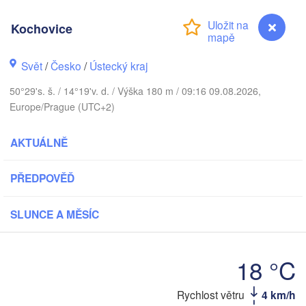
Aarhus
NSKO
København
Kochovice
Svět
/
Česko
/
Ústecký kraj
50°29's. š. / 14°19'v. d. / Výška 180 m / 09:16 09.08.2026,
Gdańsk
Europe/Prague (UTC+2)
Koszalin
Rostock
Hamburg
AKTUÁLNĚ
Szczecin
Bydgoszcz
PŘEDPOVĚĎ
Berlin
Poznań
nnover
SLUNCE A MĚSÍC
Zielona Góra
PO
NĚMECKO
Leipzig
ssel
18 °C
Wrocław
Dresden
Kochovice
Rychlost větru
4 km/h