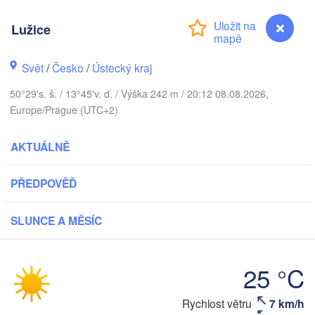
Aarhus
DÁNSKO
København
Lužice
Svět
/
Česko
/
Ústecký kraj
50°29's. š. / 13°45'v. d. / Výška 242 m / 20:12 08.08.2026,
Gda
Europe/Prague (UTC+2)
Koszalin
Rostock
V
Hamburg
AKTUÁLNĚ
Szczecin
Bydgoszc
men
PŘEDPOVĚĎ
Berlin
Poznań
Hannover
SLUNCE A MĚSÍC
Zielona Góra
NĚMECKO
Leipzig
Kassel
25 °C
Wrocław
Dresden
Lužice
Rychlost větru
7 km/h