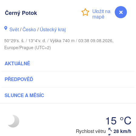
Aarhus
DÁNSKO
København
Černý Potok
Svět
/
Česko
/
Ústecký kraj
50°29's. š. / 13°4'v. d. / Výška 740 m / 03:38 09.08.2026,
Europe/Prague (UTC+2)
Koszalin
Rostock
Hamburg
AKTUÁLNĚ
Szczecin
Bydg
Bremen
PŘEDPOVĚĎ
Berlin
Poznań
Hannover
SLUNCE A MĚSÍC
Zielona Góra
NĚMECKO
Leipzig
Kassel
15 °C
Wrocław
Dresden
Černý Potok
Rychlost větru
28 km/h