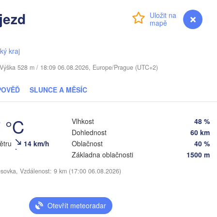
a
LOTYŠSKO
jezd
Přihlášení
Premium
myVentusky
Předpověď
Daugavpils
ký kraj
Віцебск

. / Výška 528 m / 18:09 06.08.2026, Europe/Prague (UTC+2)
(Viciebsk)
Смоленск

(Smolensk)
Vilnius
POVĚĎ
SLUNCE A MĚSÍC
Мінск

Магілёў

(Minsk)
(Mahilioŭ)
7 °C


Vlhkost
48 %
)
Dohlednost
60 km
Б
BĚLORUSKO
Бабруйск

Баранавічы

větru
14 km/h
Oblačnost
40 %
(B
(Babrujsk)
(Baranavičy)
Салігорск

Základna oblačnosti
1500 m
(Salihorsk)
Гомель

esovka, Vzdálenost: 9 km (17:00 06.08.2026)
(Homieĺ)
Пінск

Мазыр

(Pinsk)
(Mazyr)
Чернігів

Otevřít meteoradar
(Chernihiv)