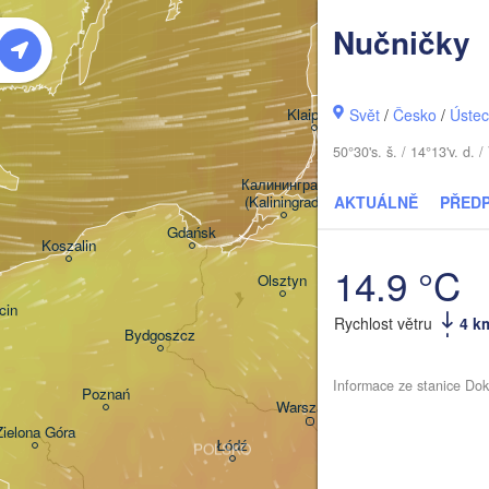
Rīga
LO
Nučničky
Šiauliai
Klaipėda
Svět
/
Česko
/
Ústec
50°30's. š. / 14°13'v. d
LITVA
Калининград

(Kaliningrad)
AKTUÁLNĚ
PŘED
Gdańsk
Koszalin
14.9 °C
Гродна

Olsztyn
(Hrodna)
cin
Rychlost větru
4 k
Bydgoszcz
Informace ze stanice Dok
Poznań
Брэст

Warszawa
(Brest)
Zielona Góra
Łódź
POLSKO
Lublin