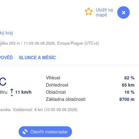
OTYŠSKO
Přihlášení
Premium
myVentusky
Předpověď
Daugavpils
ký kraj
Віцебск

 / Výška 263 m / 11:03 09.08.2026, Europe/Prague (UTC+2)
(Viciebsk)
Смоленск

(Smolensk)
POVĚĎ
SLUNCE A MĚSÍC
Vilnius
Мінск

Магілёў

°C
(Minsk)
(Mahilioŭ)
Vlhkost
62 %
Dohlednost
65 km
V
Бря
BĚLORUSKO
Бабруйск

Баранавічы

větru
11 km/h
Oblačnost
10 %
(Br
(Babrujsk)
(Baranavičy)
Салігорск

Základna oblačnosti
8700 m
(Salihorsk)
Гомель

esovka, Vzdálenost: 8 km (10:00 09.08.2026)
(Homieĺ)
Пінск

Мазыр

(Pinsk)
(Mazyr)
Чернігів

Otevřít meteoradar
(Chernihiv)