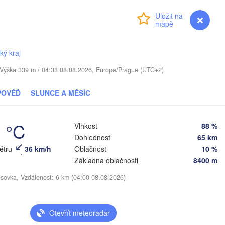
OTYŠSKO
Přihlášení
Premium
myVentusky
Předpověď
Daugavpils
ký kraj
Віцебск

. / Výška 339 m / 04:38 08.08.2026, Europe/Prague (UTC+2)
(Viciebsk)
Смоленск

(Smolensk)
POVĚĎ
SLUNCE A MĚSÍC
Vilnius
Мінск

Магілёў

9 °C
(Minsk)
(Mahilioŭ)
Vlhkost
88 %
Dohlednost
65 km
Бря
BĚLORUSKO
Бабруйск

Баранавічы

větru
36 km/h
Oblačnost
10 %
(Br
(Babrujsk)
(Baranavičy)
Салігорск

Základna oblačnosti
8400 m
(Salihorsk)
Гомель

esovka, Vzdálenost: 6 km (04:00 08.08.2026)
(Homieĺ)
Пінск

Мазыр

(Pinsk)
(Mazyr)
Чернігів

Otevřít meteoradar
(Chernihiv)