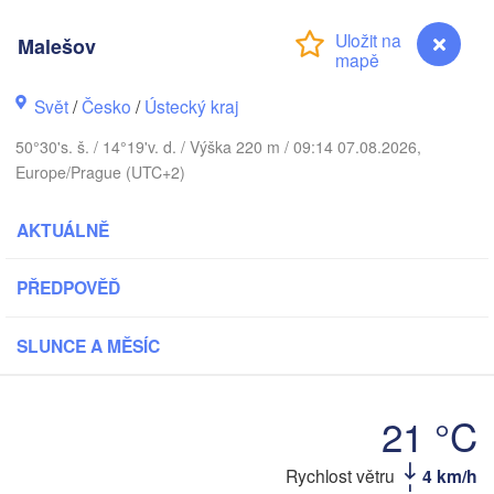
Aarhus
NSKO
Malešov
København
Svět
/
Česko
/
Ústecký kraj
50°30's. š. / 14°19'v. d. / Výška 220 m / 09:14 07.08.2026,
Gdańsk
Europe/Prague (UTC+2)
Koszalin
Rostock
AKTUÁLNĚ
Hamburg
Szczecin
Bydgoszcz
PŘEDPOVĚĎ
Berlin
Poznań
nnover
SLUNCE A MĚSÍC
Zielona Góra
PO
NĚMECKO
Leipzig
ssel
21 °C
Wrocław
Dresden
Rychlost větru
4 km/h
Malešov