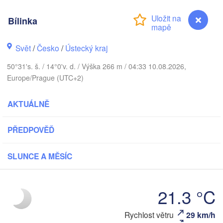
Aarhus
ÁNSKO
Bílinka
København
Svět
/
Česko
/
Ústecký kraj
50°31's. š. / 14°0'v. d. / Výška 266 m / 04:33 10.08.2026,
Gdań
Europe/Prague (UTC+2)
Koszalin
Rostock
AKTUÁLNĚ
Hamburg
Szczecin
Bydgoszcz
en
PŘEDPOVĚĎ
Berlin
Poznań
Hannover
SLUNCE A MĚSÍC
Zielona Góra
P
NĚMECKO
Leipzig
Kassel
21.3 °C
Wrocław
Dresden
Bílinka
Rychlost větru
29 km/h