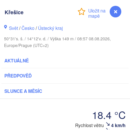
Aarhus
NSKO
Křešice
København
Svět
/
Česko
/
Ústecký kraj
50°31's. š. / 14°12'v. d. / Výška 149 m / 08:57 08.08.2026,
Gdańs
Europe/Prague (UTC+2)
Koszalin
Rostock
AKTUÁLNĚ
Hamburg
Szczecin
V
Bydgoszcz
n
PŘEDPOVĚĎ
Berlin
Poznań
annover
SLUNCE A MĚSÍC
Zielona Góra
PO
NĚMECKO
Leipzig
assel
18.4 °C
Wrocław
Dresden
Křešice
Rychlost větru
4 km/h