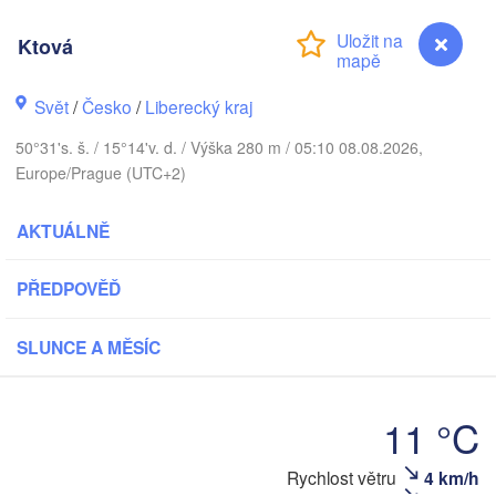
hus
Ktová
København
Svět
/
Česko
/
Liberecký kraj
Кали
(Kal
50°31's. š. / 15°14'v. d. / Výška 280 m / 05:10 08.08.2026,
Gdańsk
Europe/Prague (UTC+2)
Koszalin
Rostock
O
AKTUÁLNĚ
rg
Szczecin
Bydgoszcz
PŘEDPOVĚĎ
Berlin
Poznań
r
SLUNCE A MĚSÍC
V
Zielona Góra
Łódź
POLSKO
Leipzig
11 °C
Wrocław
Dresden
Ktová
Rychlost větru
4 km/h