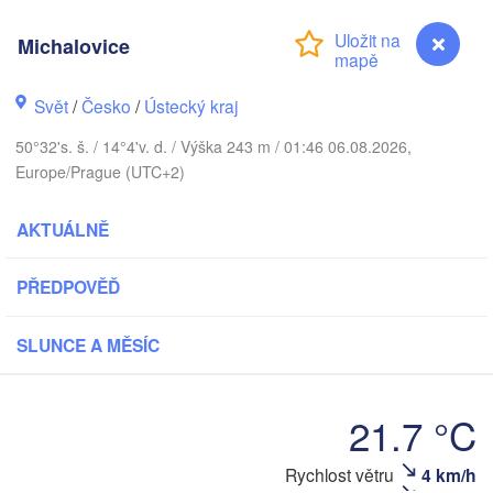
Aarhus
ÁNSKO
Michalovice
København
Svět
/
Česko
/
Ústecký kraj
50°32's. š. / 14°4'v. d. / Výška 243 m / 01:46 06.08.2026,
Gdań
Europe/Prague (UTC+2)
Koszalin
Rostock
AKTUÁLNĚ
Hamburg
Szczecin
Bydgoszcz
en
PŘEDPOVĚĎ
Berlin
Poznań
Hannover
SLUNCE A MĚSÍC
Zielona Góra
P
NĚMECKO
Leipzig
Kassel
21.7 °C
Wrocław
Dresden
Rychlost větru
4 km/h
Michalovice