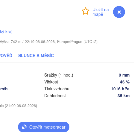
Rīga
LOTYŠSKO
Přihlášení
Premium
myVentusky
Předpověď
Daugavpils
ký kraj
Віцебск

. / Výška 742 m / 22:19 06.08.2026, Europe/Prague (UTC+2)
(Viciebsk)
VA
Смоленск

(Smolensk)
POVĚĎ
SLUNCE A MĚSÍC
Vilnius
Мінск

Магілёў

(Minsk)
(Mahilioŭ)
Srážky (1 hod.)
0 mm
дна

odna)
Vlhkost
46 %
BĚLORUSKO
Бабруйск

Баранавічы

km/h
Tlak vzduchu
1016 hPa
(Babrujsk)
(Baranavičy)
Dohlednost
35 km
Салігорск

(Salihorsk)
Гомель

nic (21:00 06.08.2026)
(Homieĺ)
Пінск

т

Мазыр

(Pinsk)
st)
(Mazyr)
N
Чернігів

Otevřít meteoradar
(Chernihiv)