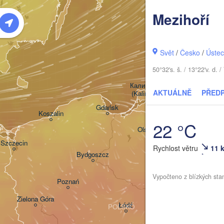
Mezihoří
Šiauliai
Svět
/
Česko
/
Ústec
Klaipėda
50°32's. š. / 13°22'v. d
LIT
Калининград

AKTUÁLNĚ
PŘED
(Kaliningrad)
Gdańsk
Koszalin
22 °C
Гро
Olsztyn
(Hr
Szczecin
Rychlost větru
11 
Bydgoszcz
Vypočteno z blízkých sta
Poznań
Брэс
Warszawa
(Bre
Zielona Góra
Łódź
POLSKO
Lublin