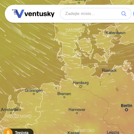
Aarhus
DÁNSKO
København
Rostock
Hamburg
Groningen
Bremen
Berlin
Amsterdam
Hannover
NIZOZEMSKO
NĚMECKO
Leipzig
Kassel
Teplota