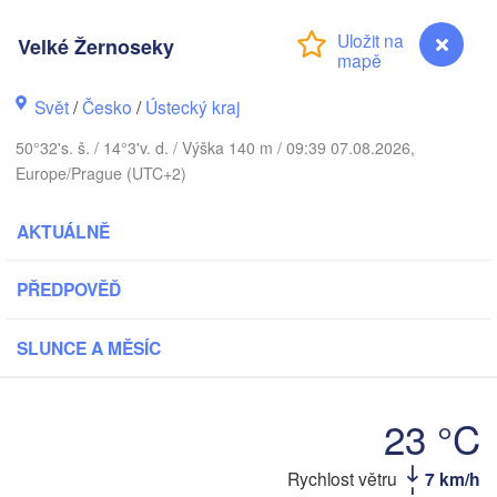
Aarhus
ÁNSKO
Velké Žernoseky
København
Svět
/
Česko
/
Ústecký kraj
50°32's. š. / 14°3'v. d. / Výška 140 m / 09:39 07.08.2026,
Gdań
Europe/Prague (UTC+2)
Koszalin
Rostock
AKTUÁLNĚ
Hamburg
Szczecin
Bydgoszcz
en
PŘEDPOVĚĎ
Berlin
Poznań
Hannover
SLUNCE A MĚSÍC
Zielona Góra
P
NĚMECKO
Leipzig
Kassel
23 °C
Wrocław
Dresden
Rychlost větru
7 km/h
Velké Žernoseky