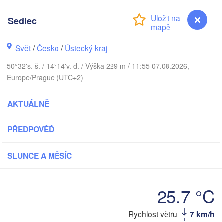
Aarhus
NSKO
Sedlec
København
Svět
/
Česko
/
Ústecký kraj
50°32's. š. / 14°14'v. d. / Výška 229 m / 11:55 07.08.2026,
Gdańs
Europe/Prague (UTC+2)
Koszalin
Rostock
AKTUÁLNĚ
Hamburg
Szczecin
Bydgoszcz
n
PŘEDPOVĚĎ
Berlin
Poznań
annover
SLUNCE A MĚSÍC
Zielona Góra
PO
NĚMECKO
Leipzig
assel
25.7 °C
Wrocław
Dresden
Rychlost větru
7 km/h
Sedlec