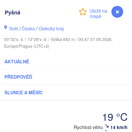
Aarhus
DÁNSKO
Pyšná
København
Svět
/
Česko
/
Ústecký kraj
50°32's. š. / 13°26'v. d. / Výška 682 m / 00:47 07.08.2026,
G
Europe/Prague (UTC+2)
Koszalin
Rostock
AKTUÁLNĚ
Hamburg
Szczecin
Bydgos
remen
PŘEDPOVĚĎ
Berlin
Poznań
Hannover
SLUNCE A MĚSÍC
Zielona Góra
NĚMECKO
Leipzig
Kassel
19 °C
Wrocław
Dresden
Rychlost větru
14 km/h
Pyšná