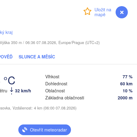
OTYŠSKO
Přihlášení
Premium
myVentusky
Předpověď
Daugavpils
ký kraj
Віцебск

. / Výška 350 m / 06:36 07.08.2026, Europe/Prague (UTC+2)
(Viciebsk)
Смоленск

(Smolensk)
POVĚĎ
SLUNCE A MĚSÍC
Vilnius
Мінск

Магілёў

4 °C
Vlhkost
77 %
(Minsk)
(Mahilioŭ)
Dohlednost
60 km
Бря
BĚLORUSKO
Бабруйск

Баранавічы

větru
32 km/h
Oblačnost
10 %
(Br
(Babrujsk)
(Baranavičy)
Základna oblačnosti
2000 m
Салігорск

(Salihorsk)
Гомель

esovka, Vzdálenost: 4 km (06:00 07.08.2026)
(Homieĺ)
Пінск

Мазыр

(Pinsk)
(Mazyr)
Чернігів

Otevřít meteoradar
(Chernihiv)