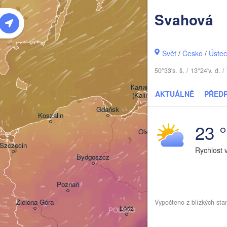
Svahová
Šiauliai
Svět
/
Česko
/
Ústec
Klaipėda
50°33's. š. / 13°24'v. d
LIT
Калининград

AKTUÁLNĚ
PŘED
(Kaliningrad)
Gdańsk
Koszalin
23 
Грод
Olsztyn
(Hro
Szczecin
Rychlost 
Bydgoszcz
Poznań
Брэс
Warszawa
(Bre
Zielona Góra
Vypočteno z blízkých sta
Łódź
POLSKO