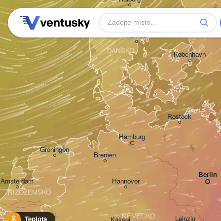
Aarhus
DÁNSKO
København
Rostock
Hamburg
Groningen
Bremen
Berlin
Amsterdam
Hannover
NIZOZEMSKO
NĚMECKO
Leipzig
Teplota
Kassel