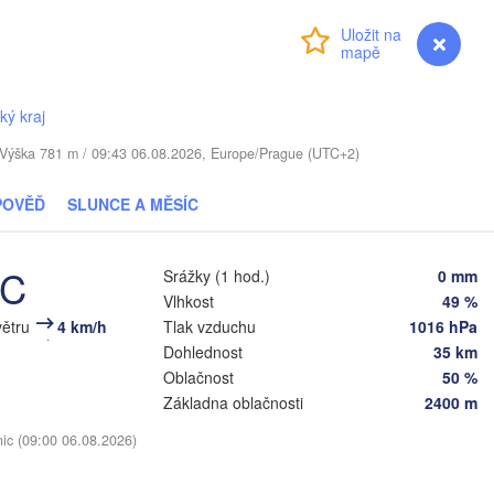
Rīga
LOTYŠSKO
Přihlášení
Premium
myVentusky
Předpověď
Daugavpils
ký kraj
Віцебск

. / Výška 781 m / 09:43 06.08.2026, Europe/Prague (UTC+2)
(Viciebsk)
VA
Смоленск

(Smolensk)
POVĚĎ
SLUNCE A MĚSÍC
Vilnius
Мінск

Магілёў

°C
Srážky (1 hod.)
0 mm
(Minsk)
(Mahilioŭ)
на

dna)
Vlhkost
49 %
BĚLORUSKO
Бабруйск

Баранавічы

větru
4 km/h
Tlak vzduchu
1016 hPa
(Babrujsk)
(Baranavičy)
Dohlednost
35 km
Салігорск

(Salihorsk)
Oblačnost
50 %
Гомель

(Homieĺ)
Základna oblačnosti
2400 m
Пінск

т

Мазыр

(Pinsk)
st)
(Mazyr)
nic (09:00 06.08.2026)
Чернігів

(Chernihiv)