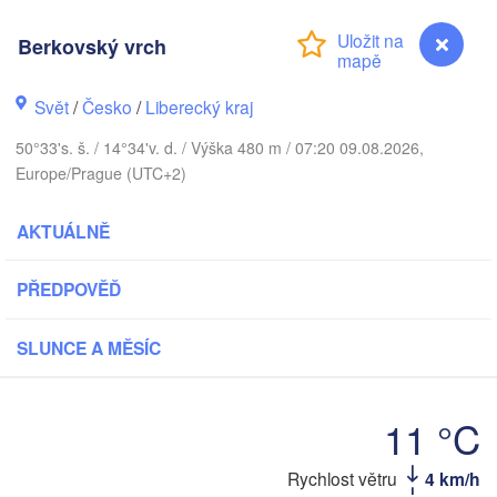
Aarhus
SKO
Berkovský vrch
København
Svět
/
Česko
/
Liberecký kraj
50°33's. š. / 14°34'v. d. / Výška 480 m / 07:20 09.08.2026,
Gdańsk
Europe/Prague (UTC+2)
Koszalin
Rostock
AKTUÁLNĚ
amburg
Szczecin
Bydgoszcz
PŘEDPOVĚĎ
Berlin
Poznań
nover
SLUNCE A MĚSÍC
Zielona Góra
Łó
POLS
NĚMECKO
Leipzig
el
11 °C
Wrocław
Dresden
Berkovský vrch
Rychlost větru
4 km/h