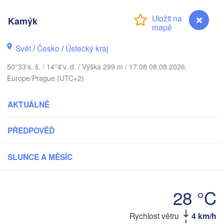
Aarhus
ÁNSKO
Kamýk
København
Svět
/
Česko
/
Ústecký kraj
V
50°33's. š. / 14°4'v. d. / Výška 299 m / 17:08 08.08.2026,
Gdań
Europe/Prague (UTC+2)
Rostock
AKTUÁLNĚ
Hamburg
Szczecin
Bydgoszcz
en
PŘEDPOVĚĎ
Berlin
Poznań
Hannover
SLUNCE A MĚSÍC
Zielona Góra
P
NĚMECKO
Leipzig
Kassel
28 °C
Wrocław
Dresden
Kamýk
Rychlost větru
4 km/h