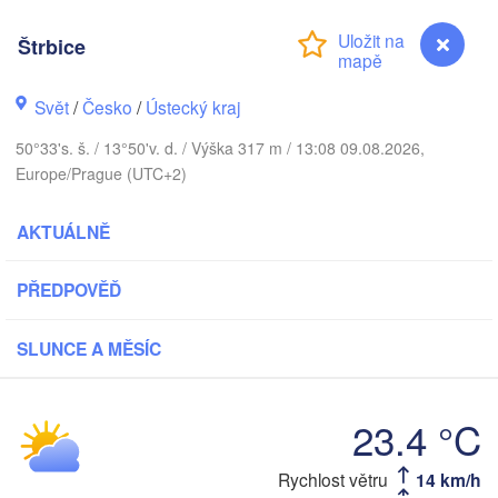
Aarhus
DÁNSKO
Štrbice
København
Svět
/
Česko
/
Ústecký kraj
50°33's. š. / 13°50'v. d. / Výška 317 m / 13:08 09.08.2026,
Gda
Europe/Prague (UTC+2)
Koszalin
Rostock
AKTUÁLNĚ
Hamburg
Szczecin
Bydgoszc
men
PŘEDPOVĚĎ
Berlin
Poznań
Hannover
SLUNCE A MĚSÍC
Zielona Góra
NĚMECKO
Leipzig
Kassel
23.4 °C
Wrocław
Dresden
Štrbice
Rychlost větru
14 km/h