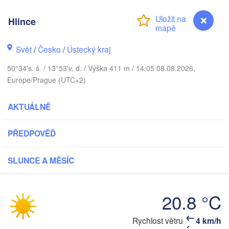
Aarhus
DÁNSKO
Hlince
København
Svět
/
Česko
/
Ústecký kraj
50°34's. š. / 13°53'v. d. / Výška 411 m / 14:05 08.08.2026,
Gda
Europe/Prague (UTC+2)
Koszalin
Rostock
AKTUÁLNĚ
Hamburg
Szczecin
V
Bydgoszcz
men
PŘEDPOVĚĎ
Berlin
Poznań
Hannover
SLUNCE A MĚSÍC
Zielona Góra
NĚMECKO
Leipzig
20.8 °C
Kassel
Wrocław
Dresden
Rychlost větru
4 km/h
Hlince