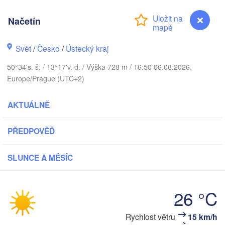
Aarhus
DÁNSKO
Načetín
København
Svět
/
Česko
/
Ústecký kraj
50°34's. š. / 13°17'v. d. / Výška 728 m / 16:50 06.08.2026,
Europe/Prague (UTC+2)
Koszalin
Rostock
AKTUÁLNĚ
Hamburg
Szczecin
Bydgo
Bremen
PŘEDPOVĚĎ
Berlin
Poznań
Hannover
SLUNCE A MĚSÍC
Zielona Góra
NĚMECKO
Leipzig
26 °C
Kassel
Wrocław
Dresden
Rychlost větru
15 km/h
Načetín