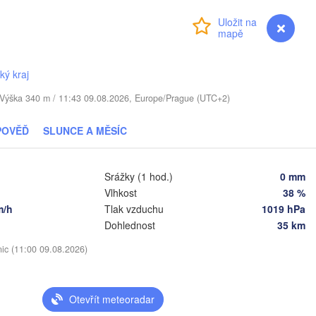
YŠSKO
Přihlášení
Premium
myVentusky
Předpověď
Daugavpils
ký kraj
Віцебск

. / Výška 340 m / 11:43 09.08.2026, Europe/Prague (UTC+2)
(Viciebsk)
Смоленск

(Smolensk)
POVĚĎ
SLUNCE A MĚSÍC
Vilnius
Мінск

Магілёў

Srážky (1 hod.)
0 mm
(Minsk)
(Mahilioŭ)
Vlhkost
38 %
V
Брянс
BĚLORUSKO
Бабруйск

Баранавічы

m/h
Tlak vzduchu
1019 hPa
(Brya
(Babrujsk)
(Baranavičy)
Dohlednost
35 km
Салігорск

(Salihorsk)
Гомель

nic (11:00 09.08.2026)
(Homieĺ)
Пінск

Мазыр

(Pinsk)
(Mazyr)
Чернігів

Otevřít meteoradar
(Chernihiv)