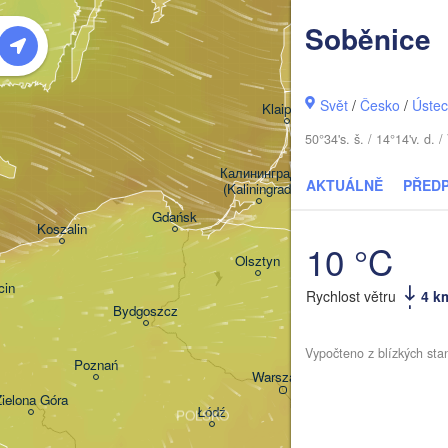
Rīga
Soběnice
LOT
Šiauliai
Svět
/
Česko
/
Ústec
Klaipėda
50°34's. š. / 14°14'v. d
LITVA
Калининград

AKTUÁLNĚ
PŘED
(Kaliningrad)
Gdańsk
Koszalin
10 °C
Гродна

Olsztyn
(Hrodna)
cin
Rychlost větru
4 k
Bydgoszcz
Vypočteno z blízkých sta
Poznań
Брэст

Warszawa
(Brest)
Zielona Góra
Łódź
POLSKO