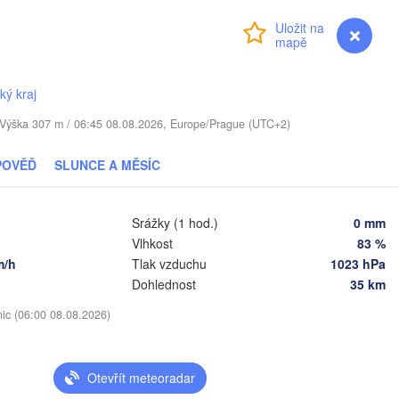
YŠSKO
Přihlášení
Premium
myVentusky
Předpověď
Daugavpils
ký kraj
Віцебск

. / Výška 307 m / 06:45 08.08.2026, Europe/Prague (UTC+2)
(Viciebsk)
Смоленск

(Smolensk)
POVĚĎ
SLUNCE A MĚSÍC
Vilnius
Мінск

Магілёў

Srážky (1 hod.)
0 mm
(Minsk)
(Mahilioŭ)
Vlhkost
83 %
Брянс
BĚLORUSKO
Бабруйск

Баранавічы

m/h
Tlak vzduchu
1023 hPa
(Brya
(Babrujsk)
(Baranavičy)
Dohlednost
35 km
Салігорск

(Salihorsk)
Гомель

nic (06:00 08.08.2026)
(Homieĺ)
Пінск

Мазыр

(Pinsk)
(Mazyr)
Чернігів

Otevřít meteoradar
(Chernihiv)