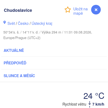
Aarhus
Chudoslavice
NSKO
København
Svět
/
Česko
/
Ústecký kraj
50°34's. š. / 14°11'v. d. / Výška 294 m / 11:01 09.08.2026,
Gdańs
Europe/Prague (UTC+2)
Koszalin
Rostock
AKTUÁLNĚ
Hamburg
Szczecin
Bydgoszcz
n
PŘEDPOVĚĎ
Berlin
Poznań
annover
SLUNCE A MĚSÍC
Zielona Góra
PO
NĚMECKO
Leipzig
24 °C
assel
Wrocław
Dresden
Rychlost větru
7 km/h
Chudoslavice