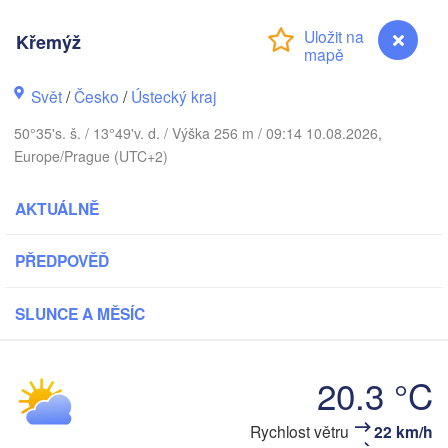
Aarhus
Křemýž
DÁNSKO
København
Svět
/
Česko
/
Ústecký kraj
50°35's. š. / 13°49'v. d. / Výška 256 m / 09:14 10.08.2026,
Gda
Europe/Prague (UTC+2)
Koszalin
Rostock
AKTUÁLNĚ
Hamburg
Szczecin
Bydgoszc
men
PŘEDPOVĚĎ
Berlin
Poznań
Hannover
SLUNCE A MĚSÍC
Zielona Góra
NĚMECKO
20.3 °C
Leipzig
Kassel
Wrocław
Dresden
Křemýž
Rychlost větru
22 km/h