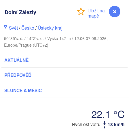
Aarhus
Dolní Zálezly
ÁNSKO
København
Svět
/
Česko
/
Ústecký kraj
50°35's. š. / 14°2'v. d. / Výška 147 m / 12:06 07.08.2026,
Gdań
Europe/Prague (UTC+2)
Koszalin
Rostock
AKTUÁLNĚ
Hamburg
Szczecin
Bydgoszcz
en
PŘEDPOVĚĎ
Berlin
Poznań
Hannover
SLUNCE A MĚSÍC
Zielona Góra
P
NĚMECKO
22.1 °C
Leipzig
Kassel
Wrocław
Dresden
Dolní Zálezly
Rychlost větru
18 km/h