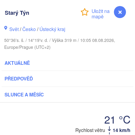
Aarhus
Starý Týn
NSKO
København
Svět
/
Česko
/
Ústecký kraj
50°36's. š. / 14°19'v. d. / Výška 319 m / 10:05 08.08.2026,
Gdańsk
Europe/Prague (UTC+2)
Koszalin
Rostock
AKTUÁLNĚ
Hamburg
Szczecin
V
Bydgoszcz
PŘEDPOVĚĎ
Berlin
Poznań
nnover
SLUNCE A MĚSÍC
Zielona Góra
PO
NĚMECKO
21 °C
Leipzig
ssel
Wrocław
Dresden
Rychlost větru
14 km/h
Starý Týn