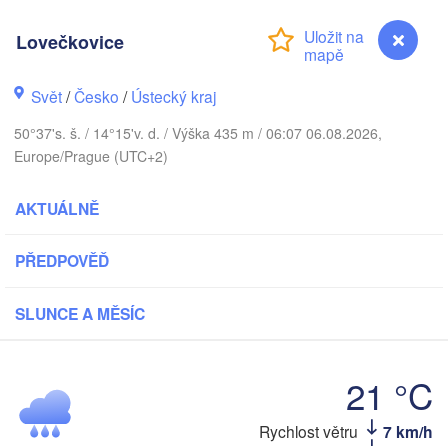
Aarhus
Lovečkovice
NSKO
København
Svět
/
Česko
/
Ústecký kraj
50°37's. š. / 14°15'v. d. / Výška 435 m / 06:07 06.08.2026,
Gdańs
Europe/Prague (UTC+2)
Koszalin
Rostock
AKTUÁLNĚ
Hamburg
Szczecin
Bydgoszcz
n
PŘEDPOVĚĎ
Berlin
Poznań
annover
SLUNCE A MĚSÍC
Zielona Góra
PO
NĚMECKO
21 °C
Leipzig
ssel
Wrocław
Dresden
Rychlost větru
7 km/h
Lovečkovice