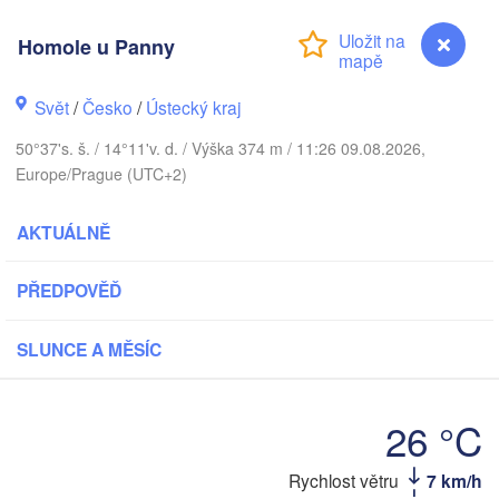
Aarhus
Homole u Panny
NSKO
København
Svět
/
Česko
/
Ústecký kraj
50°37's. š. / 14°11'v. d. / Výška 374 m / 11:26 09.08.2026,
Gdańs
Europe/Prague (UTC+2)
Koszalin
Rostock
AKTUÁLNĚ
Hamburg
Szczecin
Bydgoszcz
n
PŘEDPOVĚĎ
Berlin
Poznań
annover
SLUNCE A MĚSÍC
Zielona Góra
PO
NĚMECKO
26 °C
Leipzig
assel
Wrocław
Dresden
Homole u Panny
Rychlost větru
7 km/h