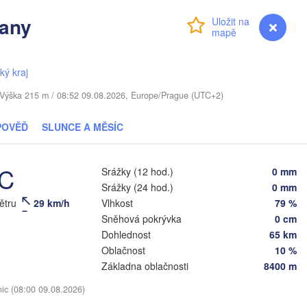
a
any
OTYŠSKO
Přihlášení
Premium
myVentusky
Předpověď
Daugavpils
ký kraj
. / Výška 215 m / 08:52 09.08.2026, Europe/Prague (UTC+2)
Віцебск

(Viciebsk)
Смоленск

POVĚĎ
SLUNCE A MĚSÍC
(Smolensk)
Vilnius
Мінск

Магілёў

°C
Srážky (12 hod.)
0 mm
(Minsk)
(Mahilioŭ)
Srážky (24 hod.)
0 mm
Б
větru
29 km/h
Vlhkost
79 %
BĚLORUSKO
Бабруйск

Баранавічы

(B
(Babrujsk)
(Baranavičy)
Sněhová pokrývka
0 cm
Салігорск

Dohlednost
65 km
(Salihorsk)
Гомель

Oblačnost
10 %
(Homieĺ)
Пінск

Мазыр

Základna oblačnosti
8400 m
(Pinsk)
(Mazyr)
nic (08:00 09.08.2026)
Чернігів

(Chernihiv)