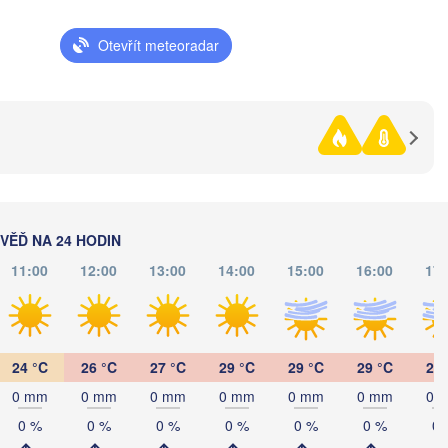
Рівне

Otevřít meteoradar
Київ

(Rivne)
Житомир

(Kyiv)
(Zhytomyr)


)
П
Черкаси

Хмельницький

(
Вінниця

(Cherkasy)
(Khmelnytskyi)
Кременчук

(Vinnytsia)
-Франківськ

(Kremenchu
o-Frankivsk)
Кропивницький

UKRAJINA
Чернівці

(Kropyvnytskyi)
(Chernivtsi)
Кривий Ріг

ĚĎ NA 24 HODIN
(Kryvyi Rih
11:00
12:00
13:00
14:00
15:00
16:00
17:
Миколаїв

MOLDAVSKO
Chișinău
(Mykolaiv)
a
Одеса

(Odesa)
24 °C
26 °C
27 °C
29 °C
29 °C
29 °C
29 
iu
Brașov
0 mm
0 mm
0 mm
0 mm
0 mm
0 mm
0 
RUMUNSKO
Galați
0 %
0 %
0 %
0 %
0 %
0 %
0 
Севастополь